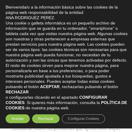
Bienvenida/o a la información básica sobre las cookies de la
0
página web responsabilidad de la entidad:
ANA RODRIGUEZ PEREZ.
Una cookie o galleta informática es un pequeño archivo de
información que se guarda en tu ordenador, “smartphone” o
tableta cada vez que visitas nuestra página web. Algunas cookies
son nuestras y otras pertenecen a empresas externas que
prestan servicios para nuestra página web. Las cookies pueden
ser de varios tipos: las cookies técnicas son necesarias para que
Productos
nuestra página web pueda funcionar, no necesitan de tu
autorización y son las únicas que tenemos activadas por defecto.
El resto de cookies sirven para mejorar nuestra página, para
DESCUBRE EL CATÁLOGO COMPLETO
personalizarla en base a tus preferencias, o para poder
mostrarte publicidad ajustada a tus búsquedas, gustos e
intereses personales. Puedes aceptar todas estas cookies
pulsando el botón
ACEPTAR
, rechazarlas pulsando el botón
RECHAZAR
o configurarlas clicando en el apartado
CONFIGURAR
COOKIES
. Si quieres más información, consulta la
POLÍTICA DE
COOKIES
de nuestra página web.
INICIO
PRODUCTOS
Aceptar
Rechazar
Configurar Cookies
En Centro Óptico y Auditivo Toledo cuidamos la
calidad de todos los productos que ofrecemos. Gafas