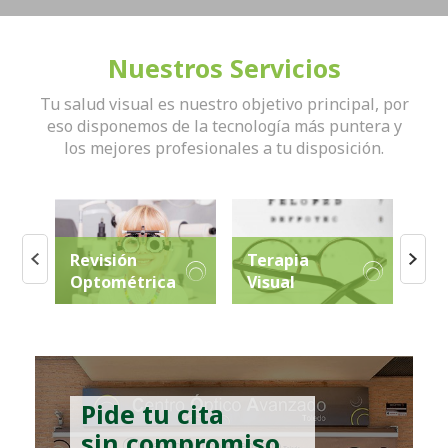
Nuestros Servicios
Tu salud visual es nuestro objetivo principal, por
eso disponemos de la tecnología más puntera y
los mejores profesionales a tu disposición.
Revisión
Terapia
Optométrica
Visual
Co
Pide tu cita
sin compromiso