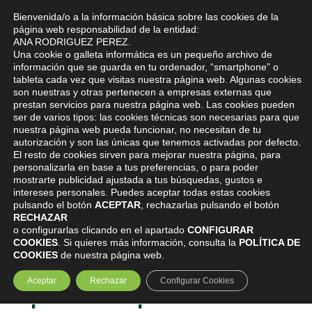
Bienvenida/o a la información básica sobre las cookies de la
0
página web responsabilidad de la entidad:
ANA RODRIGUEZ PEREZ.
Una cookie o galleta informática es un pequeño archivo de
información que se guarda en tu ordenador, “smartphone” o
tableta cada vez que visitas nuestra página web. Algunas cookies
son nuestras y otras pertenecen a empresas externas que
prestan servicios para nuestra página web. Las cookies pueden
ser de varios tipos: las cookies técnicas son necesarias para que
¿Qué es la DMAE? Todo lo que tienes
nuestra página web pueda funcionar, no necesitan de tu
que saber de la degeneración
autorización y son las únicas que tenemos activadas por defecto.
macular relacionada con la edad
El resto de cookies sirven para mejorar nuestra página, para
personalizarla en base a tus preferencias, o para poder
INICIO
BLOG
¿QUÉ ES LA DMAE? TODO LO QUE
mostrarte publicidad ajustada a tus búsquedas, gustos e
TIENES QUE SABER DE LA DEGENERACIÓN MACULAR
intereses personales. Puedes aceptar todas estas cookies
RELACIONADA CON LA EDAD
pulsando el botón
ACEPTAR
, rechazarlas pulsando el botón
RECHAZAR
o configurarlas clicando en el apartado
CONFIGURAR
COOKIES
. Si quieres más información, consulta la
POLÍTICA DE
COOKIES
de nuestra página web.
¿Qué es la DMAE? Todo lo
Aceptar
Rechazar
Configurar Cookies
que tienes que saber de la